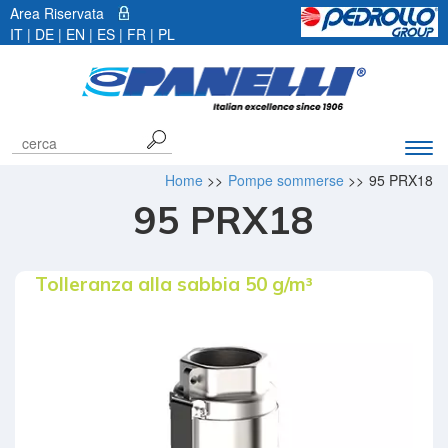
Area Riservata
IT |
DE
|
EN
|
ES
|
FR
|
PL
Espa
barr
Home
>>
Pompe sommerse
>>
95 PRX18
di
95 PRX18
navi
Tolleranza alla sabbia 50 g/m³