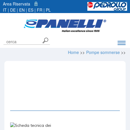
Area Riservata
IT |
DE
|
EN
|
ES
|
FR
|
PL
Espa
barr
Home
>>
Pompe sommerse
>>
di
navi