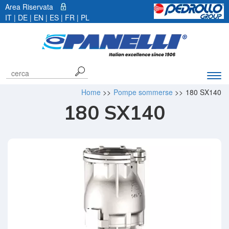
Area Riservata
IT |
DE
|
EN
|
ES
|
FR
|
PL
Espa
barr
Home
>>
Pompe sommerse
>>
180 SX140
di
180 SX140
navi