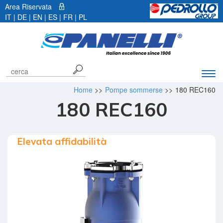
Area Riservata
IT |
DE
|
EN
|
ES
|
FR
|
PL
Espa
barr
Home
>>
Pompe sommerse
>>
180 REC160
di
180 REC160
navi
Elevata affidabilità