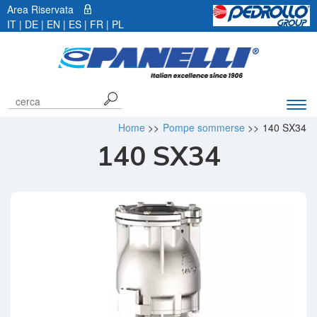
Area Riservata
IT |
DE
|
EN
|
ES
|
FR
|
PL
Espa
barr
Home
>>
Pompe sommerse
>>
140 SX34
di
140 SX34
navi