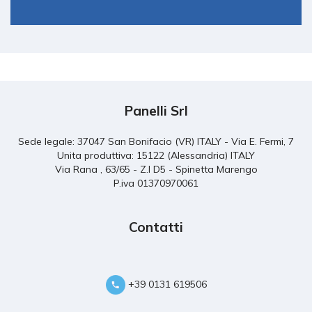
Panelli Srl
Sede legale: 37047 San Bonifacio (VR) ITALY - Via E. Fermi, 7
Unita produttiva: 15122 (Alessandria) ITALY
Via Rana , 63/65 - Z.I D5 - Spinetta Marengo
P.iva 01370970061
Contatti
+39 0131 619506