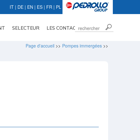
IT
|
DE
|
EN
|
ES
| FR |
PL
NT
SELECTEUR
LES CONTACTS
Page d'accueil
>>
Pompes immergées
>>