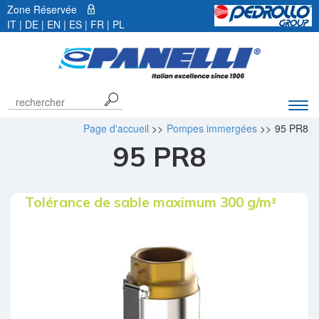
Zone Réservée
IT
|
DE
|
EN
|
ES
| FR |
PL
Déve
la
Page d'accueil
>>
Pompes immergées
>>
95 PR8
barr
95 PR8
de
navi
Tolérance de sable maximum 300 g/m³