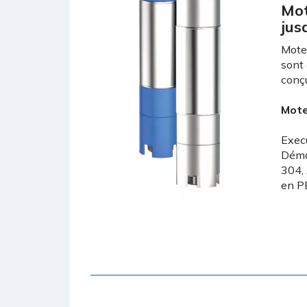
Mot
jus
Moteu
sont 
conçu
Mote
Exec
Démar
304, 
en P