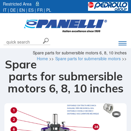
Restricted Area
IT
|
DE
| EN |
ES
|
FR
|
PL
Exp
navi
Spare parts for submersible motors 6, 8, 10 inches
bar
Home
>>
Spare parts for submersible motors
>>
Spare
parts for submersible
motors 6, 8, 10 inches