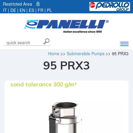
Restricted Area
IT
|
DE
| EN |
ES
|
FR
|
PL
Exp
navi
Home
>>
Submersible Pumps
>>
95 PRX3
bar
95 PRX3
sand tolerance 300 g/m³