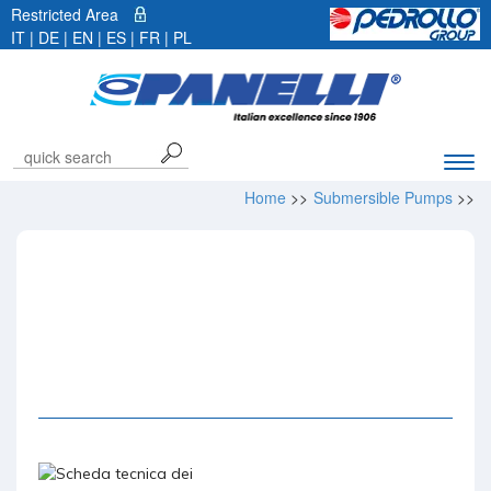
Restricted Area
IT
|
DE
| EN |
ES
|
FR
|
PL
Exp
navi
Home
>>
Submersible Pumps
>>
bar